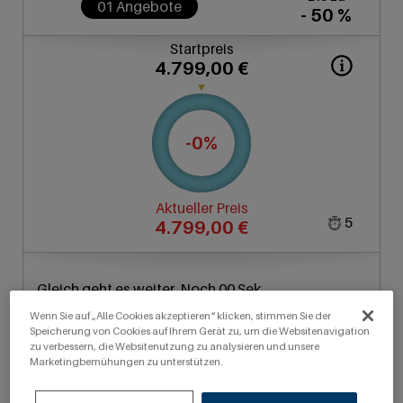
01
Angebote
- 50 %
Startpreis
4.799,00 €
-
0
%
Aktueller Preis
5
4.799,00 €
Gleich geht es weiter. Noch 00 Sek
(Bestpreis
2.400,00 €
)
Wenn Sie auf „Alle Cookies akzeptieren“ klicken, stimmen Sie der
Speicherung von Cookies auf Ihrem Gerät zu, um die Websitenavigation
zu verbessern, die Websitenutzung zu analysieren und unsere
Marketingbemühungen zu unterstützen.
,00
€