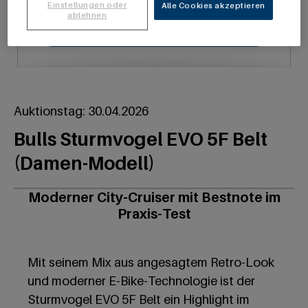
Einstellungen oder
Alle Cookies akzeptieren
ablehnen
Bietagent anlegen
Auktionstag: 30.04.2026
Bulls Sturmvogel EVO 5F Belt
(Damen-Modell)
Moderner City-Cruiser mit Bestnote im
Praxis-Test
Mit seinem Mix aus angesagtem Retro-Look
und moderner E-Bike-Technologie ist der
Sturmvogel EVO 5F Belt ein Highlight im