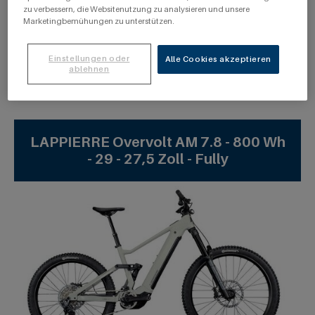
T: +49 2241 / 9773210
zu verbessern, die Websitenutzung zu analysieren und unsere
Marketingbemühungen zu unterstützen.
Einstellungen oder
Alle Cookies akzeptieren
Angebote
ablehnen
LAPPIERRE Overvolt AM 7.8 - 800 Wh
- 29 - 27,5 Zoll - Fully