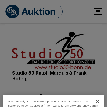
Studio 50 Ralph Marquis & Frank
Röhrig
Hermannstr. 2
Wenn Sie auf „Alle Cookies akzeptieren“ klicken, stimmen Sie der
53225 Bonn
Speicherung von Cookies auf Ihrem Gerät zu, um die Websitenavigation