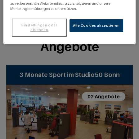
info@studio50-bonn.de
zu verbessern, die Websitenutzung zu analysieren und unsere
Marketingbemühungen zu unterstützen.
T: +49 228 / 3367184
Einstellungen oder
Alle Cookies akzeptieren
ablehnen
Angebote
3 Monate Sport im Studio50 Bonn
02 Angebote