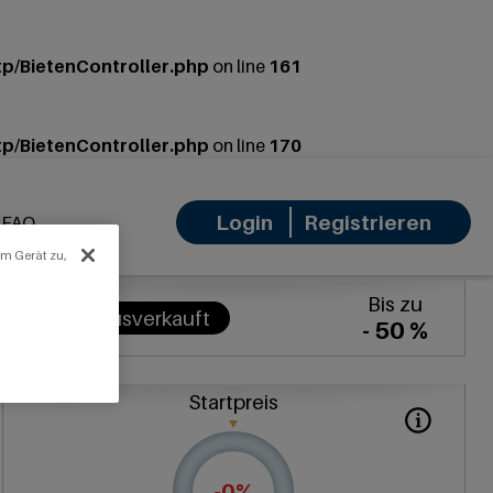
p/BietenController.php
on line
161
p/BietenController.php
on line
170
Login
Registrieren
FAQ
em Gerät zu,
Bis zu
Ausverkauft
- 50 %
Startpreis
-
0
%