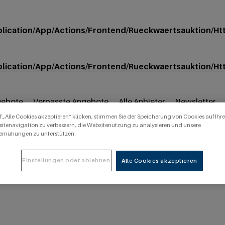
ication/App/Actions/Frontend/Rueckwaertsauktion/Htt
ication/App/Actions/Frontend/Rueckwaertsauktion/Htt
gebote
Verpasste Angebote
Alle Anbieter
Newsletter
 „Alle Cookies akzeptieren“ klicken, stimmen Sie der Speicherung von Cookies auf Ihr
itenavigation zu verbessern, die Websitenutzung zu analysieren und unsere
emühungen zu unterstützen.
Einstellungen oder ablehnen
Alle Cookies akzeptieren