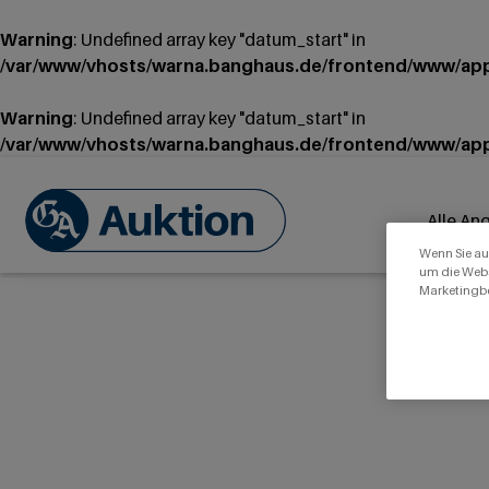
Warning
: Undefined array key "datum_start" in
/var/www/vhosts/warna.banghaus.de/frontend/www/appl
Warning
: Undefined array key "datum_start" in
/var/www/vhosts/warna.banghaus.de/frontend/www/appl
Alle An
Wenn Sie auf
um die Webs
Marketingb